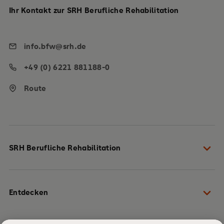
Ihr Kontakt zur SRH Berufliche Rehabilitation
info.bfw@srh.de
+49 (0) 6221 881188-0
Route
SRH Berufliche Rehabilitation
Ihre Berufliche Reha
Entdecken
Unsere Angebote in Ihrer Nähe