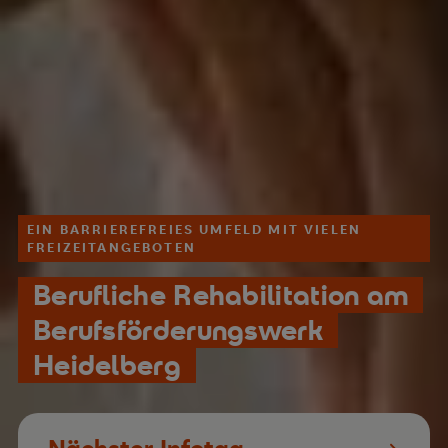
EIN BARRIEREFREIES UMFELD MIT VIELEN
FREIZEITANGEBOTEN
Berufliche Rehabilitation am
Berufsförderungswerk
Heidelberg
Nächster Infotag