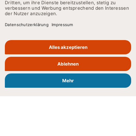
WAS ZEICHNET DIE SRH BERUFLICHE
REHABILITATION AUS?
Was zeichnet das SRH
Berufsförderungswerk
Heidelberg aus?
Sicherung der Kommunikation in
Gebärdensprache über
Inklusionspädagog:innen