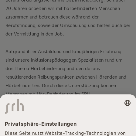
20 Jahren arbeiten wir mit hörbehinderten Menschen
zusammen und betreuen diese während der
Berufsfindung, sowie der Umschulung und helfen auch bei
der Vermittlung in den Job.
Aufgrund ihrer Ausbildung und langjährigen Erfahrung
sind unsere Inklusionspädagogen Spezialisten rund um
das Thema Hörbehinderung und den daraus
resultierenden Reibungspunkten zwischen Hörenden und
Hörbehinderten. Durch diese Unterstützung können
Menschen mit Hör-Behinderung im SRH
Berufsförderungswerk eine Berufsfindung oder eine
Umschulung/Ausbildung absolvieren.
Unser Angebot