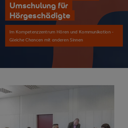
Umschulung für
Hörgeschädigte
Im Kompetenzzentrum Hören und Kommunikation -
Gleiche Chancen mit anderen Sinnen