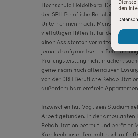
Hochschule Heidelberg. Dafür arbeit
der SRH Berufliche Rehabilitation 
Unternehmen macht Menschen nach U
vielfältigen Hilfen fit für den Job. „
einen Assistenten vermittelt, der in
jemand aufgrund seiner Behinderung
Prüfungsleistung nicht machen, such
gemeinsam nach alternativen Lösung
von der SRH Berufliche Rehabilitati
außerdem barrierefreie Appartements
Inzwischen hat Vogt sein Studium se
Arbeit gefunden. In der ambulanten 
Rehabilitation betreut und berät er
Krankenhausaufenthalt noch auf pfle