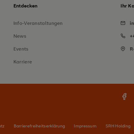
Entdecken
Ihr K
Info-Veranstaltungen
i
News
+
Events
R
Karriere
utz
Barrierefreiheitserklärung
Impressum
SRH Holding