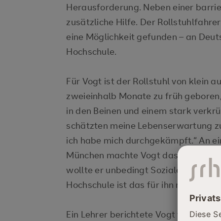
Herausforderung. Neben einer barrier
zusätzliche Hilfe. Der Rollstuhlfahr
eine Möglichkeit gefunden – an Deuts
Hochschule.
Für Vogt ist der Rollstuhl von klein 
zweieinhalb Monate zu früh geboren
in den Beinen und einem stark verkr
schätzten meine Lebenserwartung z
ich habe mich durchgekämpft.“ An ein
München machte Vogt das Fachabitur.
wollte er unbedingt Soziale Arbeit s
Hochschule ist das für ihn nicht mögl
Ein Lehrer berichtete Vogt vom barr