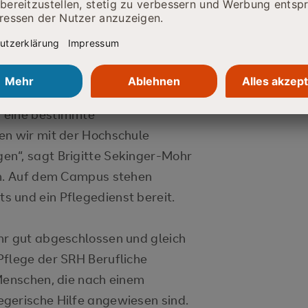
et die private Hochschule eng mit
Heidelberg zusammen. Das
nfall oder Krankheit mit
Herrn Vogt haben wir zum Beispiel
 den Vorlesungen mitschreibt. Kann
 eine bestimmte
en wir mit der Hochschule
en“, sagt Brigitte Sekinger-Mohr
on. Auf dem Campus stehen
 und ein Pflegedienst bereit.
hr gut abgeschlossen und gleich
Pflege der SRH Berufliche
 Menschen, die nach einem
gerische Hilfe angewiesen sind.