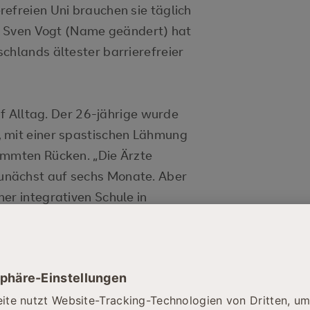
efreien Uni brauchen sie täglich
er Sven Vogt (Name geändert) hat
chlands ältester barrierefreier
auf Alltag. Der 26-jährige wurde
, mit einer spastischen Lähmung
ümmten Rücken. „Die Ärzte
unächst auf sechs Monate. Aber
er integrativen Schule in
 Inspiriert durch seine Freunde
tudieren. An einer normalen
ich.
ierefreien Studium an der SRH