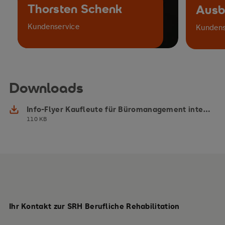
Thorsten Schenk
Ausb
Kundenservice
Kundens
Downloads
Info-Flyer Kaufleute für Büromanagement international
110 KB
Ihr Kontakt zur SRH Berufliche Rehabilitation