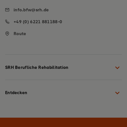
info.bfw@srh.de
+49 (0) 6221 881188-0
Route
SRH Berufliche Rehabilitation
Ihre Berufliche Reha
Entdecken
Unsere Angebote in Ihrer Nähe
Lernen Sie uns kennen
Info-Veranstaltungen
Service
News